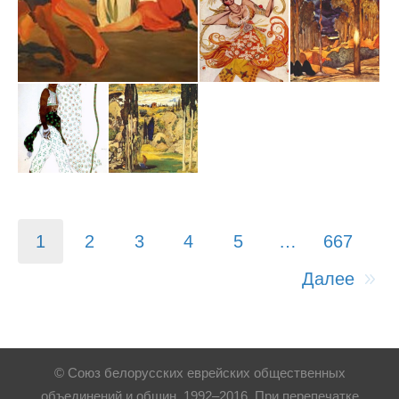
1
2
3
4
5
…
667
Далее
© Союз белорусских еврейских общественных
объединений и общин, 1992–2016. При перепечатке