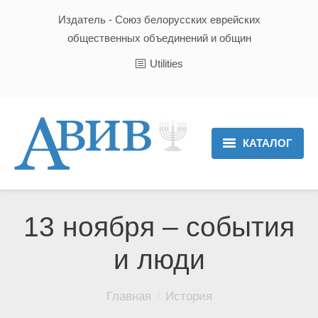
Издатель - Союз белорусских еврейских
общественных объединений и общин
Utilities
КАТАЛОГ
Главная
Новости
13 ноября – события
Культура и Традиции
и люди
Хроника
Вы здесь:
Главная
История
Люди