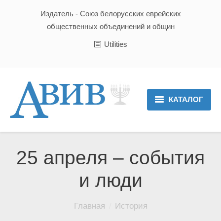
Издатель - Союз белорусских еврейских
общественных объединений и общин
Utilities
КАТАЛОГ
Главная
Новости
25 апреля – события
Культура и Традиции
и люди
Хроника
Вы здесь:
Главная
История
Люди