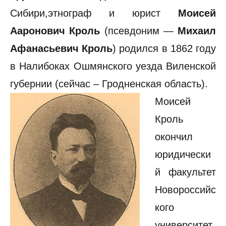
Сибири,этнограф и юрист
Моисей
Ааронович Кроль
(псевдоним —
Михаил
Афанасьевич Кроль
) родился в 1862 году
в Налибоках Ошмянского уезда Виленской
губернии (сейчас – Гродненская область).
Моисей
Кроль
окончил
юридически
й факультет
Новороссийс
кого
университет