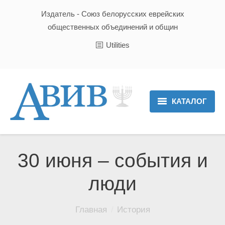
Издатель - Союз белорусских еврейских
общественных объединений и общин
Utilities
КАТАЛОГ
Главная
Новости
30 июня – события и
Культура и Традиции
люди
Хроника
Вы здесь:
Главная
История
Люди