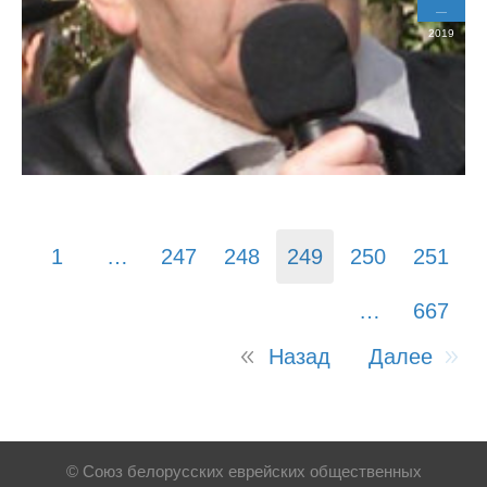
2019
1
…
247
248
249
250
251
…
667
Назад
Далее
© Союз белорусских еврейских общественных