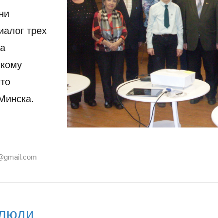
ни
иалог трех
на
 кому
что
Минска.
@gmail.com
 люди