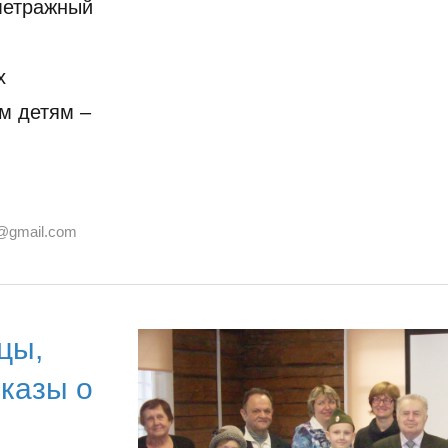
метражный
х
м детям –
@gmail.com
цы,
сказы о