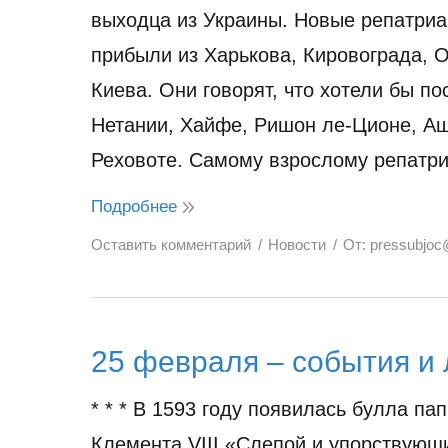
выходца из Украины. Новые репатри
прибыли из Харькова, Кировограда, 
Киева. Они говорят, что хотели бы по
Нетании, Хайфе, Ришон ле-Ционе, А
Реховоте. Самому взрослому репатр
Подробнее
Оставить комментарий
Новости
От:
pressubjoc
25 февраля – события и
* * * В 1593 году появилась булла па
Клемента VIII «Слепой и упорствующ