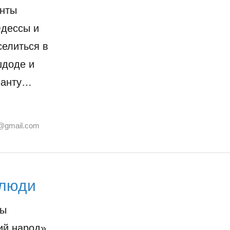
анты
Одессы и
селиться в
шдоде и
ианту…
@gmail.com
 люди
пы
ий народ»,