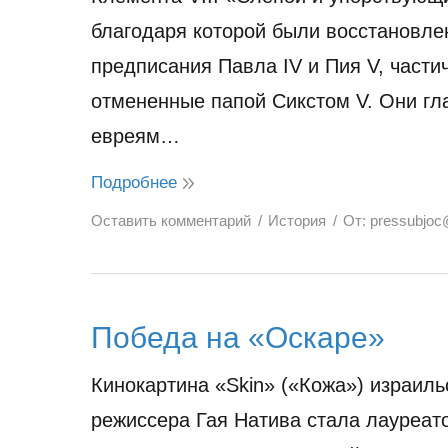
благодаря которой были восстановле
предписания Павла IV и Пия V, части
отмененные папой Сикстом V. Они гл
евреям…
Подробнее
Оставить комментарий
История
От:
pressubjoc
Победа на «Оскаре»
Кинокартина «Skin» («Кожа») израиль
режиссера Гая Натива стала лауреат