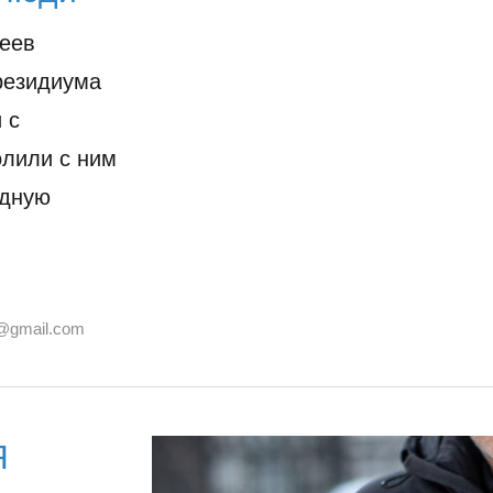
реев
резидиума
 с
олили с ним
одную
@gmail.com
Я