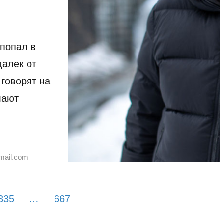
 попал в
далек от
 говорят на
лают
mail.com
335
…
667