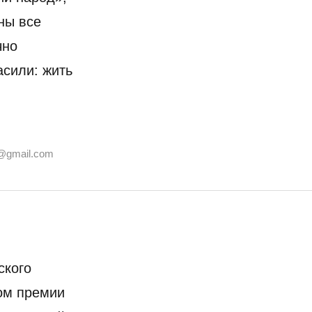
ны все
чно
асили: жить
@gmail.com
ского
ом премии