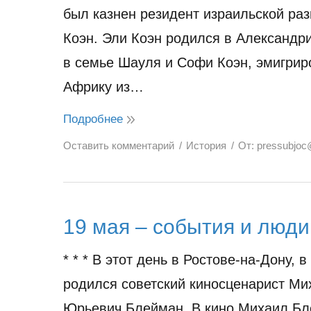
был казнен резидент израильской ра
Коэн. Эли Коэн родился в Александри
в семье Шауля и Софи Коэн, эмигрир
Африку из…
Подробнее
Оставить комментарий
История
От:
pressubjoc
19 мая – события и люди
* * * В этот день в Ростове-на-Дону, в
родился советский киносценарист Ми
Юрьевич Блейман. В кино Михаил Б