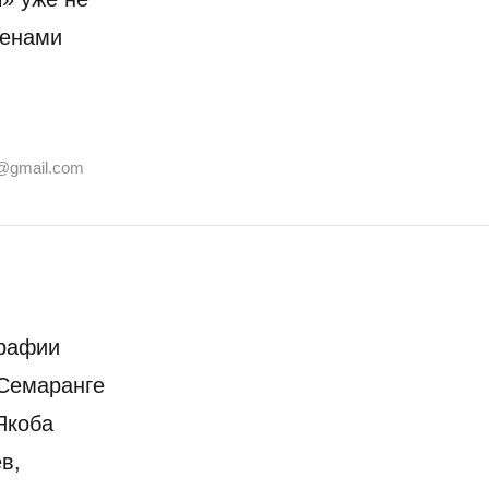
ленами
@gmail.com
графии
 Семаранге
Якоба
в,