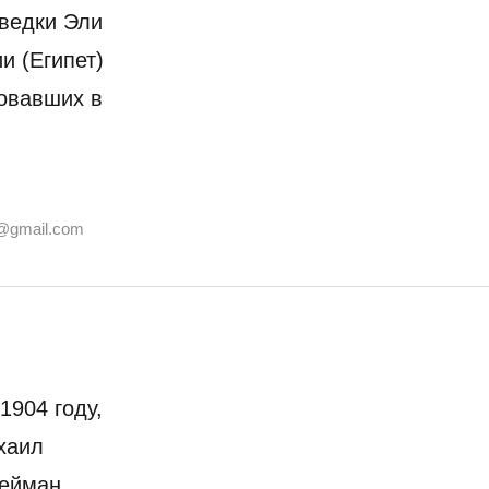
зведки Эли
и (Египет)
овавших в
@gmail.com
 1904 году,
хаил
лейман