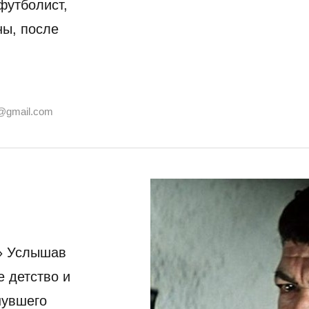
футболист,
ны, после
@gmail.com
» Услышав
е детство и
нувшего