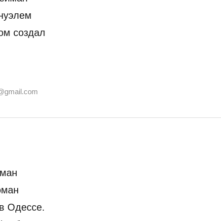
ануэлем
ом создал
@gmail.com
оман
оман
в Одессе.