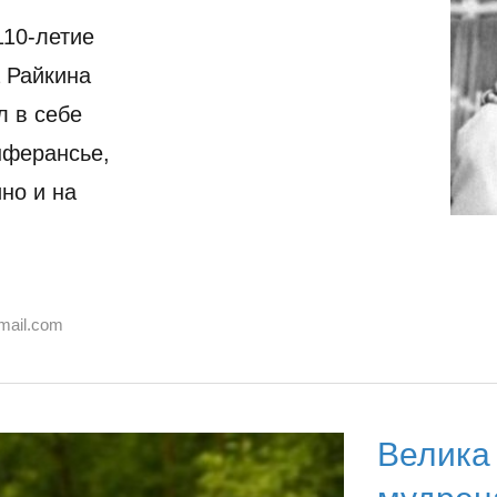
110-летие
 Райкина
л в себе
нферансье,
но и на
mail.com
Велика 