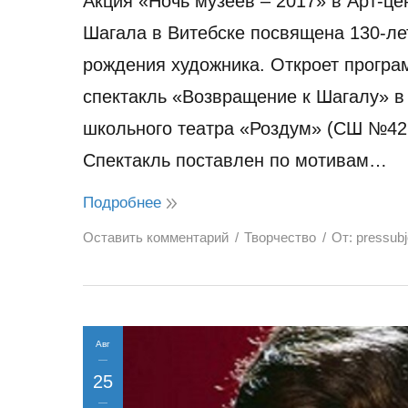
Акция «Ночь музеев – 2017» в Арт-це
Шагала в Витебске посвящена 130-ле
рождения художника. Откроет програ
спектакль «Возвращение к Шагалу» в
школьного театра «Роздум» (СШ №42 
Спектакль поставлен по мотивам…
Подробнее
Оставить комментарий
Творчество
От:
pressub
Авг
25