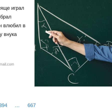
тяще играл
ыбрал
Он влюбил в
у внука
mail.com
394
…
667