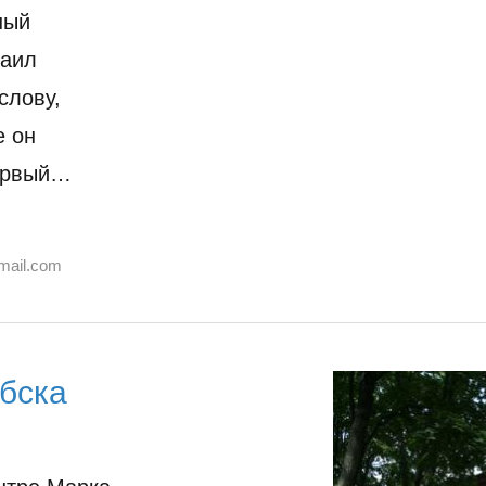
ный
хаил
слову,
е он
первый…
mail.com
бска