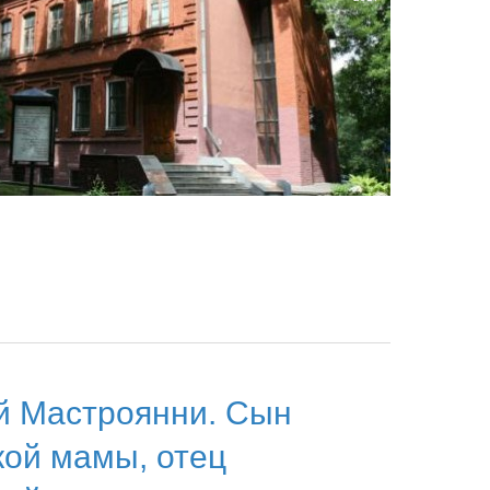
й Мастроянни. Сын
кой мамы, отец