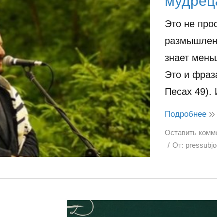
мудрец
Это не про
размышлени
знает меньш
Это и фраза
Песах 49).
Подробнее
Оставить комм
От:
pressubj