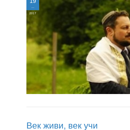
19
2017
Век живи, век учи