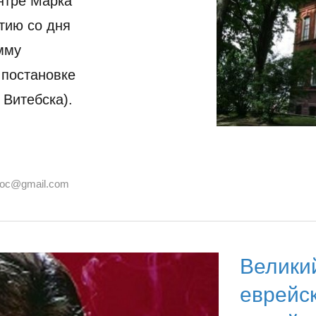
нтре Марка
тию со дня
мму
 постановке
Витебска).
joc@gmail.com
Велики
еврейс