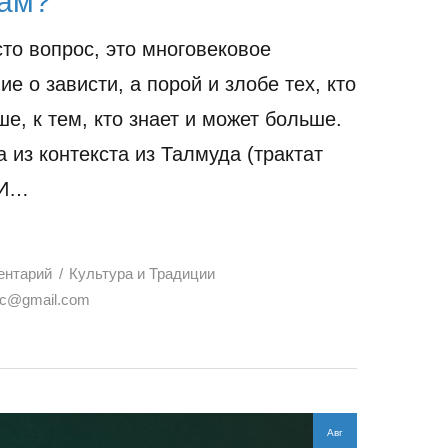
ам?
сто вопрос, это многовековое
е о зависти, а порой и злобе тех, кто
е, к тем, кто знает и может больше.
 из контекста из Талмуда (трактат
 И…
ентарий
Культура и Традиции
oc@gmail.com
Авг