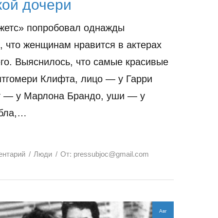
кой дочери
жетс» попробовал однажды
, что женщинам нравится в актерах
го. Выяснилось, что самые красивые
нтгомери Клифта, лицо — у Гарри
т — у Марлона Брандо, уши — у
йбла,…
ентарий
Люди
От:
pressubjoc@gmail.com
Авг