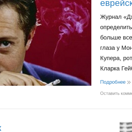
еврейс
Журнал «Д
определить
больше все
глаза у Мо
Купера, ро
Кларка Ге
Подробнее
Оставить комм
к