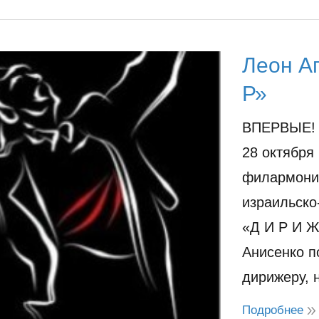
Леон Аг
Р»
ВПЕРВЫЕ!
28 октября
филармония
израильско
«Д И Р И Ж
Анисенко п
дирижеру,
Подробнее