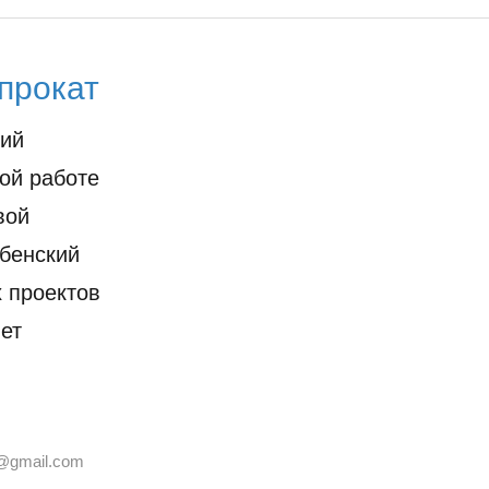
прокат
кий
ой работе
вой
бенский
х проектов
нет
@gmail.com