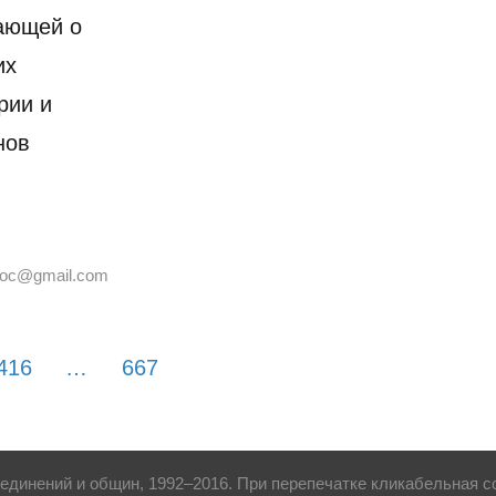
вающей о
их
рии и
нов
joc@gmail.com
416
…
667
динений и общин, 1992–2016. При перепечатке кликабельная сс