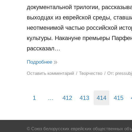
документальной трилогии, рассказы
выходцах из еврейской среды, ставш
неотменимой частью российской исто
культуры. Накануне премьеры Парфе
рассказал…
Подробнее
Оставить комментарий
Творчество
От:
pressub
1
…
412
413
414
415
© Союз белорусских еврейских общественных объе