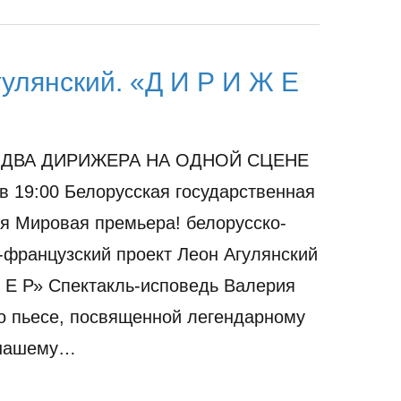
улянский. «Д И Р И Ж Е
 ДВА ДИРИЖЕРА НА ОДНОЙ СЦЕНЕ
 в 19:00 Белорусская государственная
 Мировая премьера! белорусско-
-французский проект Леон Агулянский
 Е Р» Спектакль-исповедь Валерия
о пьесе, посвященной легендарному
 нашему…