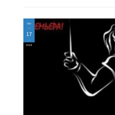
Окт
17
2018