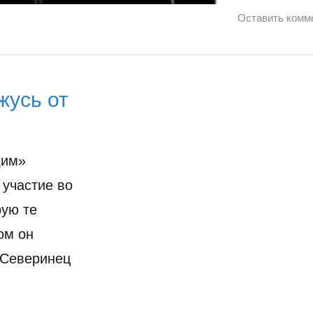
Оставить комм
жусь от
дим»
 участие во
рую те
ом он
 Северинец