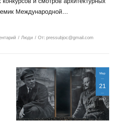
 конкурсов и смотров архитектурных
адемик Международной…
ентарий
Люди
От:
pressubjoc@gmail.com
Мар
21
2017