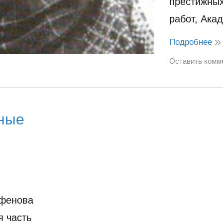
престижных
работ, Ак
Подробнее
Оставить комм
ные
рфенова
я часть