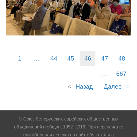
1
…
44
45
46
47
48
…
667
Назад
Далее
© Союз белорусских еврейских общественных
объединений и общин, 1992–2016. При перепечатке
кликабельная ссылка на сайт обязательна.