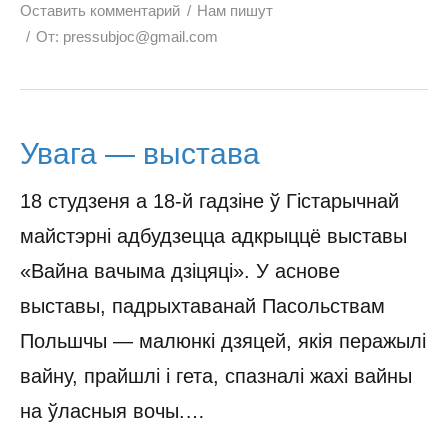
Оставить комментарий
Нам пишут
От:
pressubjoc@gmail.com
Увага — выстава
18 студзеня а 18-й гадзіне ў Гістарычнай
майстэрні адбудзецца адкрыццё выставы
«Вайна вачыма дзіцяці». У аснове
выставы, падрыхтаванай Пасольствам
Польшчы — малюнкі дзяцей, якія перажылі
вайну, прайшлі і гета, спазналі жахі вайны
на ўласныя вочы.…