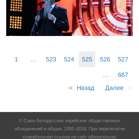
1
…
523
524
525
526
527
…
667
Назад
Далее
© Союз белорусских еврейских общественных
объединений и общин, 1992–2016. При перепечатке
кликабельная ссылка на сайт обязательна.