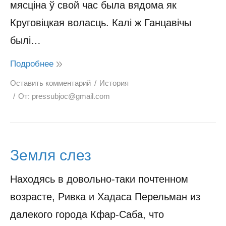
мясціна ў свой час была вядома як
Круговіцкая воласць. Калі ж Ганцавічы
былі…
Подробнее
Оставить комментарий
История
От:
pressubjoc@gmail.com
Земля слез
Находясь в довольно-таки почтенном
возрасте, Ривка и Хадаса Перельман из
далекого города Кфар-Саба, что