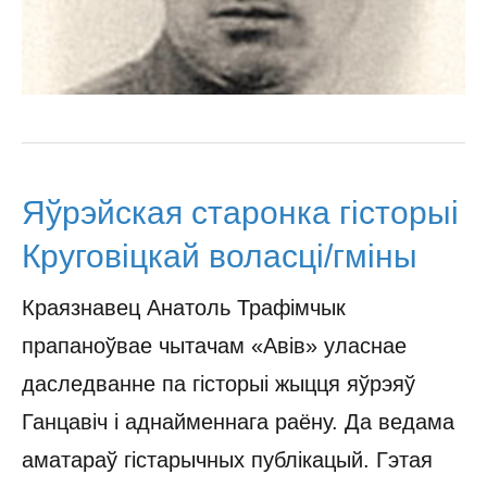
Яўрэйская старонка гісторыі
Круговіцкай воласці/гміны
Краязнавец Анатоль Трафімчык
прапаноўвае чытачам «Авів» уласнае
даследванне па гісторыі жыцця яўрэяў
Ганцавіч і аднайменнага раёну. Да ведама
аматараў гістарычных публікацый. Гэтая