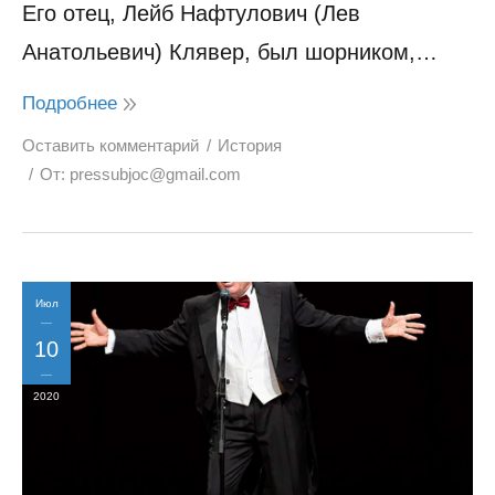
Его отец, Лейб Нафтулович (Лев
Анатольевич) Клявер, был шорником,…
Подробнее
Оставить комментарий
История
От:
pressubjoc@gmail.com
Июл
10
2020