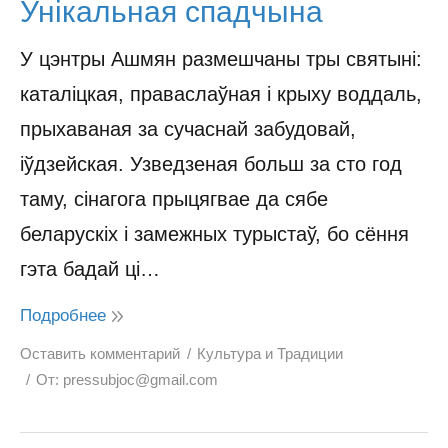
Унікальная спадчына
У цэнтры Ашмян размешчаны тры святыні:
каталіцкая, праваслаўная і крыху воддаль,
прыхаваная за сучаснай забудовай,
іўдзейская. Узведзеная больш за сто год
таму, сінагога прыцягвае да сябе
беларускіх і замежных турыстаў, бо сёння
гэта бадай ці…
Подробнее
Оставить комментарий
Культура и Традиции
От:
pressubjoc@gmail.com