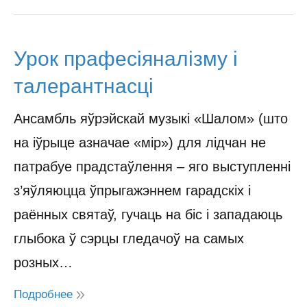
Урок прафесіяналізму і
талерантнасці
Ансамбль яўрэйскай музыкі «Шалом» (што
на іўрыце азначае «мір») для лідчан не
патрабуе прадстаўлення – яго выступленні
з’яўляюцца ўпрыгажэннем гарадскіх і
раённых святаў, гучаць на біс і западаюць
глыбока ў сэрцы гледачоў на самых
розных…
Подробнее