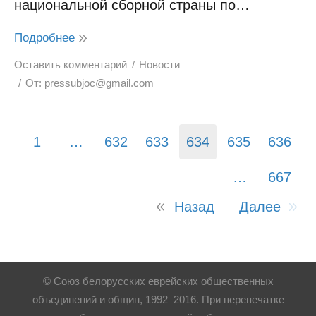
национальной сборной страны по…
Подробнее
Оставить комментарий
Новости
От:
pressubjoc@gmail.com
1
…
632
633
634
635
636
…
667
Назад
Далее
© Союз белорусских еврейских общественных
объединений и общин, 1992–2016. При перепечатке