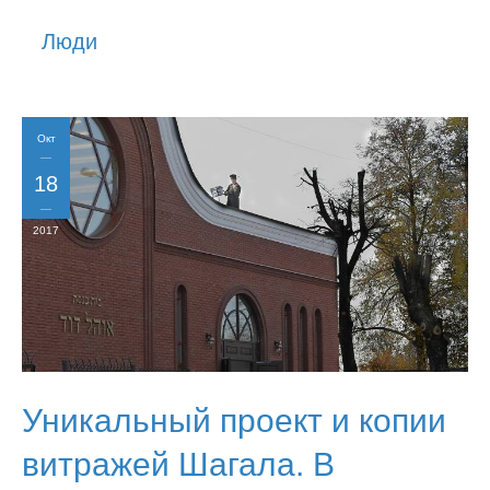
История
Люди
Юмор
Окт
18
2017
Уникальный проект и копии
витражей Шагала. В