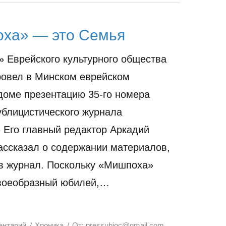
ха» — это Семья
» Еврейского культурного общества
овел в Минском еврейском
оме презентацию 35-го номера
ублицистического журнала
Его главный редактор Аркадий
ссказал о содержании материалов,
в журнал. Поскольку «Мишпоха»
своеобразный юбилей,…
ентарий
Хроника
От:
pressubjoc@gmail.com