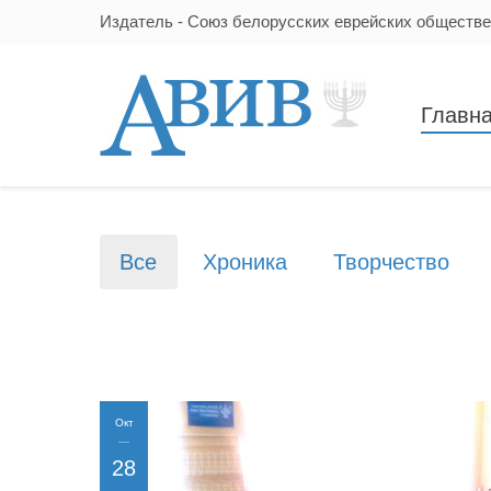
Издатель - Союз белорусских еврейских обществ
Главн
Все
Хроника
Творчество
Окт
28