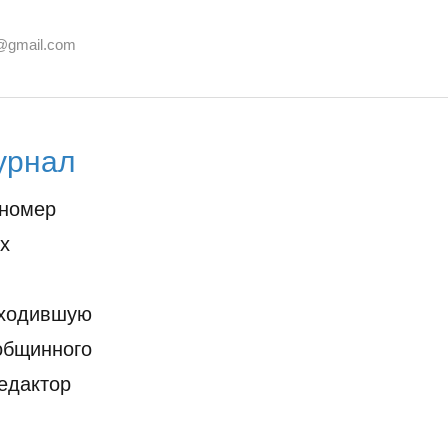
@gmail.com
урнал
 номер
х
оходившую
 общинного
едактор