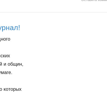
урнал!
дного
ских
й и общин,
умаге.
о которых