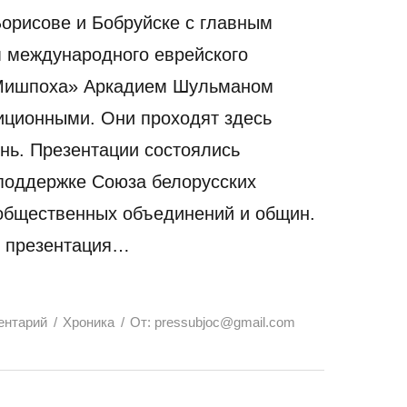
Борисове и Бобруйске с главным
 международного еврейского
Мишпоха» Аркадием Шульманом
иционными. Они проходят здесь
нь. Презентации состоялись
поддержке Союза белорусских
общественных объединений и общин.
е презентация…
ентарий
Хроника
От:
pressubjoc@gmail.com