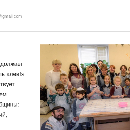
@gmail.com
одолжает
ль алев!»
твует
лем
общины:
ий,