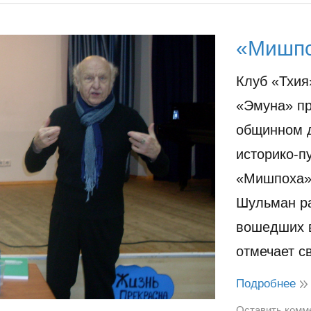
«Мишпо
Клуб «Тхия
«Эмуна» пр
общинном д
историко-п
«Мишпоха» 
Шульман ра
вошедших 
отмечает 
Подробнее
Оставить комм