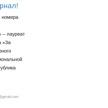
рнал!
о номера
е
 – лауреат
а «За
рного
иональной
публика
@gmail.com