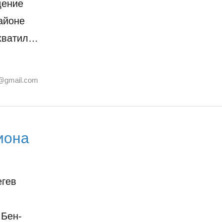
дение
айоне
ахватил…
@gmail.com
иона
егев
 Бен-