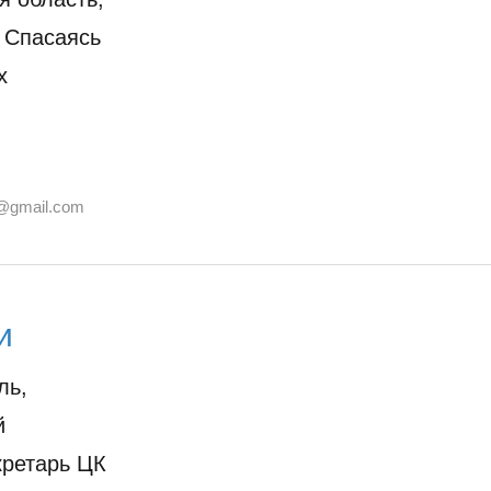
. Спасаясь
х
@gmail.com
и
ль,
й
кретарь ЦК