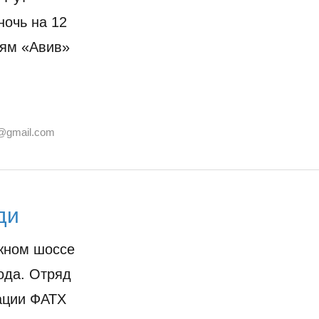
ночь на 12
лям «Авив»
@gmail.com
ди
ежном шоссе
ода. Отряд
зации ФАТХ