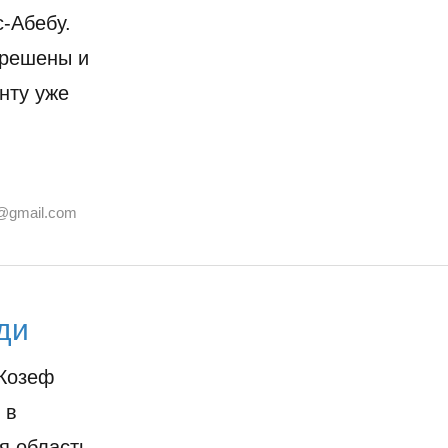
-Абебу.
зрешены и
нту уже
@gmail.com
ди
 Жозеф
 в
я область,