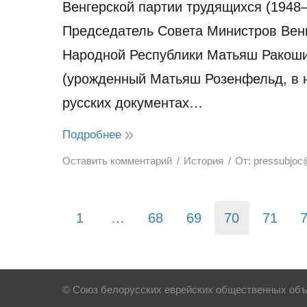
Венгерской партии трудящихся (1948
Председатель Совета Министров Вен
Народной Республики Матьяш Ракош
(урожденный Матьяш Розенфельд, в 
русских документах…
Подробнее
Оставить комментарий
История
От:
pressubjoc
1
…
68
69
70
71
© Союз белорусских еврейских общественных объе