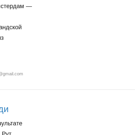
мстердам —
андской
из
@gmail.com
ди
зультате
 Рут