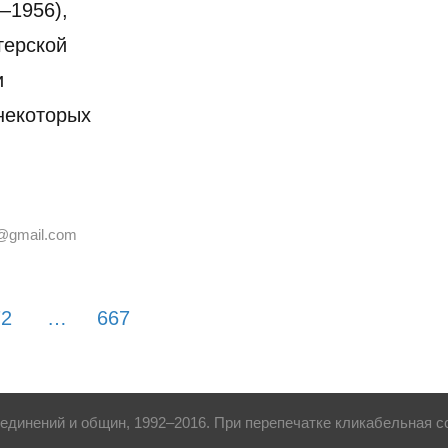
—1956),
герской
и
некоторых
@gmail.com
72
…
667
динений и общин, 1992–2016. При перепечатке кликабельная сс