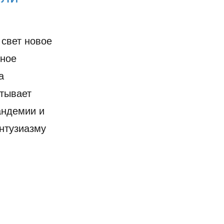
 свет новое
нное
а
тывает
андемии и
энтузиазму
…