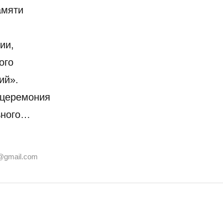
амяти
ии,
ого
ий».
 церемония
ьного…
@gmail.com