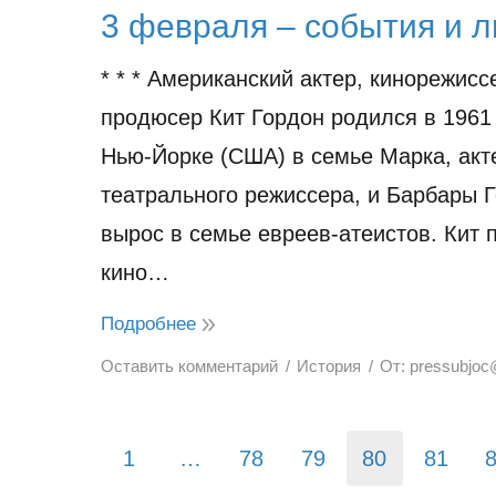
3 февраля – события и 
* * * Американский актер, кинорежисс
продюсер Кит Гордон родился в 1961 
Нью-Йорке (США) в семье Марка, акт
театрального режиссера, и Барбары 
вырос в семье евреев-атеистов. Кит
кино…
Подробнее
Оставить комментарий
История
От:
pressubjoc
1
…
78
79
80
81