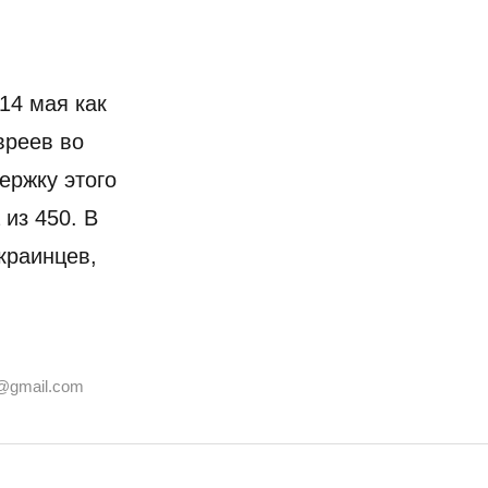
14 мая как
вреев во
ержку этого
из 450. В
краинцев,
@gmail.com