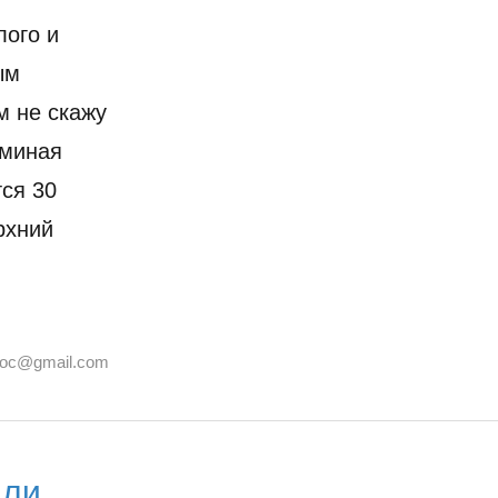
лого и
ым
 не скажу
оминая
ся 30
рхний
joc@gmail.com
мли