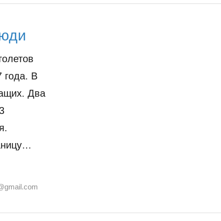
люди
толетов
 года. В
жащих. Два
3
я.
аницу…
@gmail.com