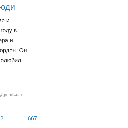
люди
ер и
году в
ера и
Гордон. Он
 полюбил
@gmail.com
82
…
667