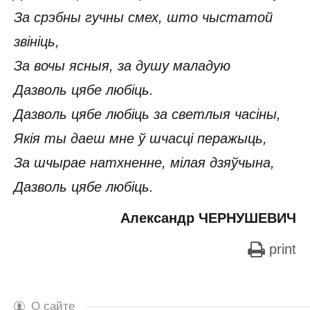
За срэбны гучны смех, што чыстатой
звініць,
За вочы ясныя, за душу маладую
Дазволь цябе любіць.
Дазволь цябе любіць за светлыя часіны,
Якія ты даеш мне ў шчасці перажыць,
За шчырае натхненне, мілая дзяўчына,
Дазволь цябе любіць.
Александр ЧЕРНУШЕВИЧ
print
О сайте