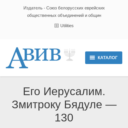
Издатель - Союз белорусских еврейских
общественных объединений и общин
Utilities
КАТАЛОГ
Главная
Новости
Его Иерусалим.
Культура и Традиции
Змитроку Бядуле —
Хроника
130
Люди