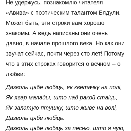
Не удержусь, познакомлю читателя
«Авива» с поэтическим талантом Бядули.
Может быть, эти строки вам хорошо
знакомы. А ведь написаны они очень
давно, в начале прошлого века. Но как они
звучат сейчас, почти через сто лет! Потому
что в этих строках говорится о вечном – о
любви:
Дазволь цябе любіць, як кветачку на полі,
Як явар малады, што над ракой стаіць,
Як залатую птушку, што жыве на волі,
Дазволь цябе любіць.
Дазволь цябе любіць за песню, што я чую,