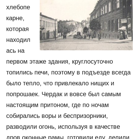
хлебопе
карне,
которая
находил
ась на
первом этаже здания, круглосуточно
топились печи, поэтому в подъезде всегда
было тепло, что привлекало нищих и
попрошаек. Чердак и вовсе был самым
настоящим притоном, где по ночам
собирались воры и беспризорники,
разводили огонь, используя в качестве
дров оконные рамы, готовили еду, делили