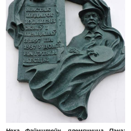
Неха Файнштейн, племянница Пэна: