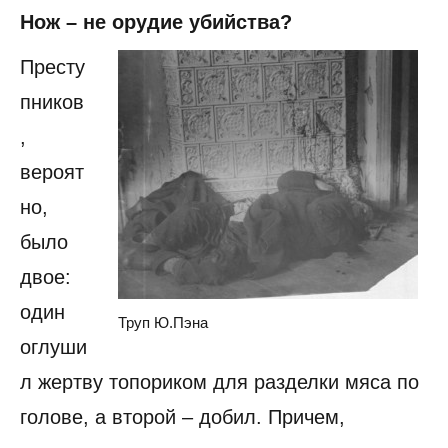
Нож – не орудие убийства?
Престу
пников
,
вероят
но,
было
двое:
один
Труп Ю.Пэна
оглуши
л жертву топориком для разделки мяса по
голове, а второй – добил. Причем,