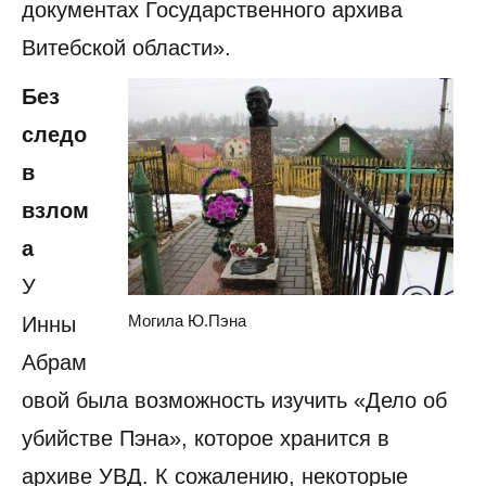
документах Государственного архива
Витебской области».
Без
следо
в
взлом
а
У
Могила Ю.Пэна
Инны
Абрам
овой была возможность изучить «Дело об
убийстве Пэна», которое хранится в
архиве УВД. К сожалению, некоторые