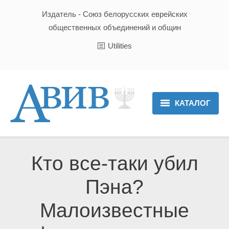
Издатель - Союз белорусских еврейских
общественных объединений и общин
Utilities
КАТАЛОГ
Главная
Новости
Кто все-таки убил
Культура и Традиции
Пэна?
Хроника
Малоизвестные
Люди