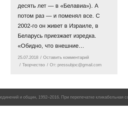
десять лет — в «Белавиа»). А
потом раз — и поменял все. С
2002-го он живет в Израиле, в
Беларусь приезжает изредка.
«Обидно, что внешние…
25.07.2018
Оставить комментарий
Творчество
От:
pressubjoc@gmail.com
динений и общин, 1992–2016. При перепечатке кликабельная сс