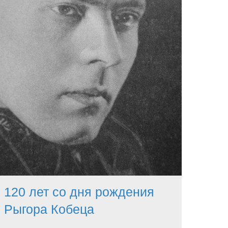
120 лет со дня рождения
Рыгора Кобеца