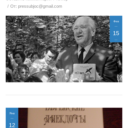
От:
pressubjoc@gmail.com
Фев
15
2019
Янв
12