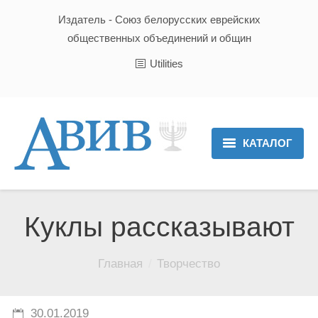
Издатель - Союз белорусских еврейских
общественных объединений и общин
Utilities
КАТАЛОГ
Главная
Новости
Куклы рассказывают
Культура и Традиции
Вы здесь:
Главная
Творчество
Хроника
Люди
30.01.2019