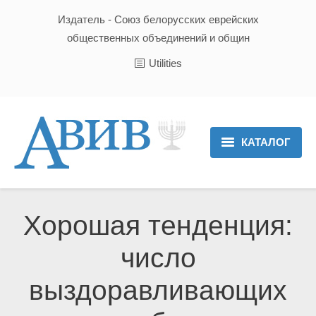
Издатель - Союз белорусских еврейских
общественных объединений и общин
Utilities
КАТАЛОГ
Главная
Новости
Хорошая тенденция:
Культура и Традиции
число
Хроника
выздоравливающих
Люди