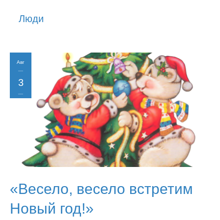
История
Люди
Юмор
Авг
3
2017
«Весело, весело встретим
Новый год!»