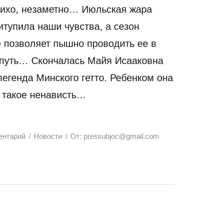
ихо, незаметно… Июльская жара
итупила наши чувства, а сезон
е позволяет пышно проводить ее в
путь… Скончалась Майя Исааковна
легенда Минского гетто. Ребенком она
о такое ненависть…
ентарий
Новости
От:
pressubjoc@gmail.com