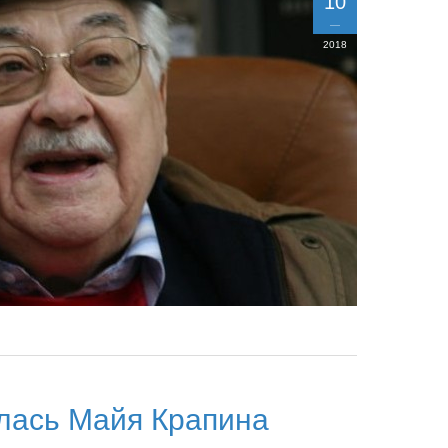
10
2018
лась Майя Крапина