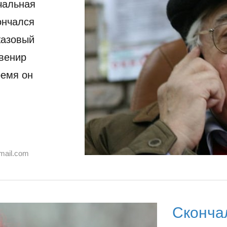
чальная
ончался
жазовый
Авенир
ремя он
mail.com
Сконча