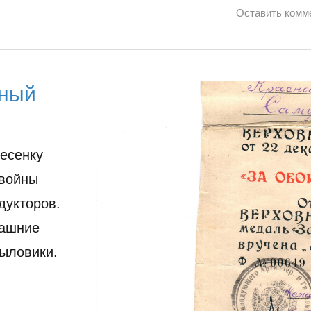
Оставить комм
рный
есенку
 войны
одукторов.
рашние
ыловики.