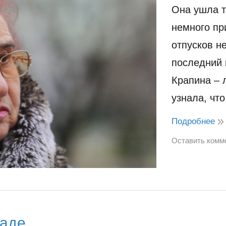
Она ушла т
немного пр
отпусков н
последний 
Крапина – 
узнала, чт
Подробнее
Оставить комм
Раде