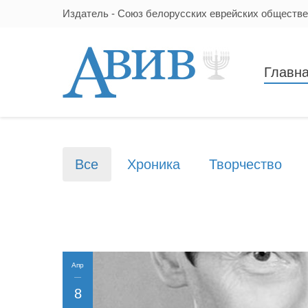
Издатель - Союз белорусских еврейских обществ
Главн
Все
Хроника
Творчество
Апр
8