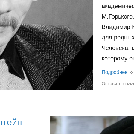
академичес
М.Горького
Владимир К
для родных
Человека, 
которому 
Подробнее
Оставить комм
штейн