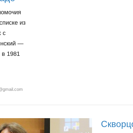
номочия
списке из
 с
инский —
 в 1981
@gmail.com
Скворц