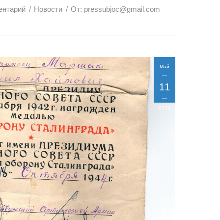
ентарий
Новости
От:
pressubjoc@gmail.com
Май
11
2016