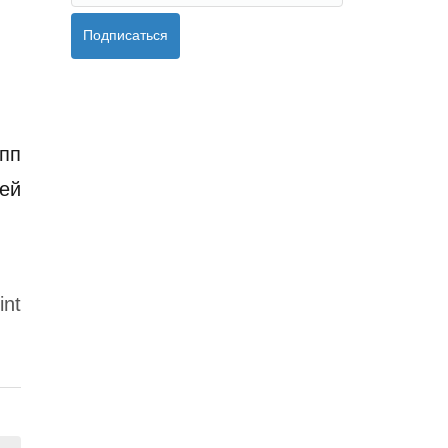
Подписаться
пп
ней
int