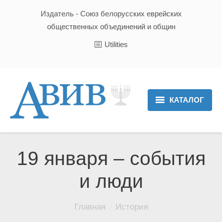
Издатель - Союз белорусских еврейских
общественных объединений и общин
Utilities
КАТАЛОГ
Главная
Новости
19 января – события
Культура и Традиции
и люди
Хроника
Вы здесь:
Главная
История
Люди