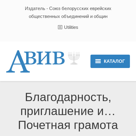
Издатель - Союз белорусских еврейских
общественных объединений и общин
Utilities
КАТАЛОГ
Главная
Новости
Благодарность,
Культура и Традиции
приглашение и…
Хроника
Почетная грамота
Люди