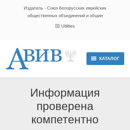
Издатель - Союз белорусских еврейских
общественных объединений и общин
Utilities
КАТАЛОГ
Главная
Новости
Информация
Культура и Традиции
проверена
Хроника
компетентно
Люди