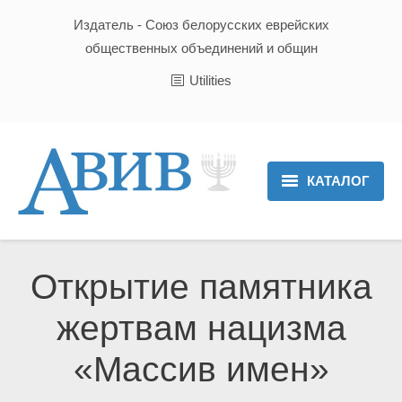
Издатель - Союз белорусских еврейских
общественных объединений и общин
Utilities
КАТАЛОГ
Главная
Новости
Открытие памятника
Культура и Традиции
жертвам нацизма
Хроника
«Массив имен»
Люди