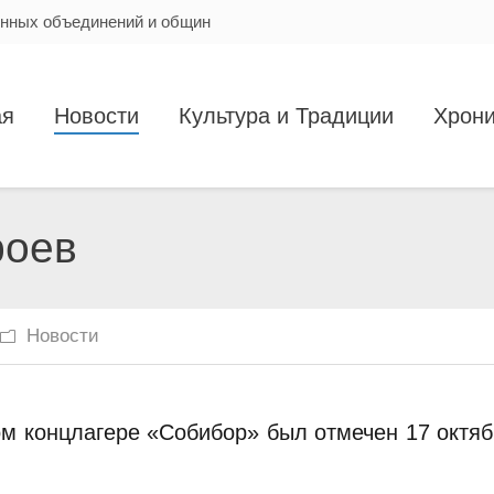
енных объединений и общин
ая
Новости
Культура и Традиции
Хрони
роев
Новости
ом концлагере «Собибор» был отмечен 17 октя