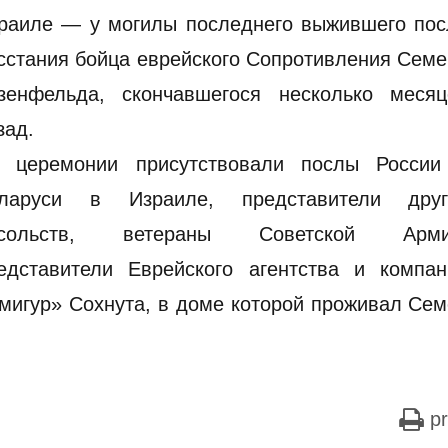
раиле — у могилы последнего выжившего пос
сстания бойца еврейского Сопротивления Сем
зенфельда, скончавшегося несколько месяц
зад.
 церемонии присутствовали послы России
ларуси в Израиле, представители друг
осольств, ветераны Советской Арми
едставители Еврейского агентства и компан
мигур» Сохнута, в доме которой проживал Се
pr