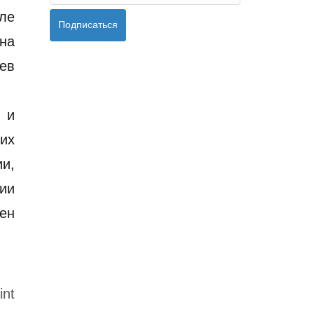
ле
Подписаться
ена
ев
 и
их
и,
ии
мен
int