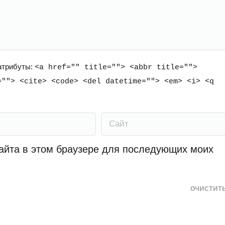
 атрибуты:
<a href="" title=""> <abbr title="">
=""> <cite> <code> <del datetime=""> <em> <i> <q
Сайт
сайта в этом браузере для последующих моих
очистит