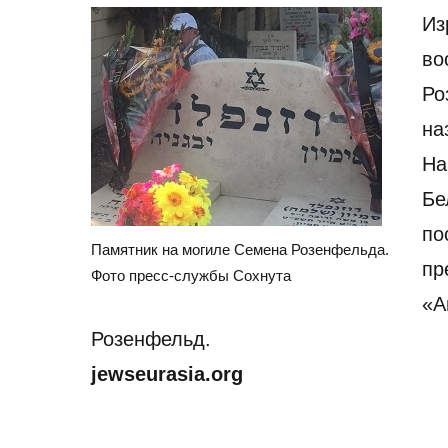
Из
во
Ро
на
На
Бе
п
Памятник на могиле Семена Розенфельда.
пр
Фото пресс-службы Сохнута
«А
Розенфельд.
jewseurasia.org