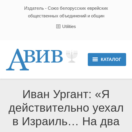
Издатель - Союз белорусских еврейских
общественных объединений и общин
Utilities
КАТАЛОГ
Главная
Новости
Иван Ургант: «Я
Культура и Традиции
действительно уехал
Хроника
в Израиль… На два
Люди