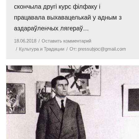
скончыла другі курс філфаку і
працавала выхавацелькай у адным з
аздараўленчых лягераў…
18.06.2018
Оставить комментарий
Культура и Традиции
От:
pressubjoc@gmail.com