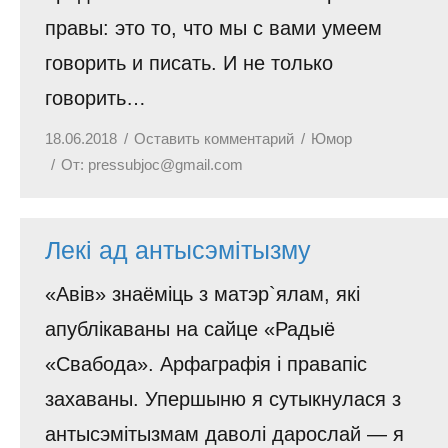
правы: это то, что мы с вами умеем
говорить и писать. И не только
говорить…
18.06.2018
Оставить комментарий
Юмор
От:
pressubjoc@gmail.com
Лекі ад антысэмітызму
«Авів» знаёміць з матэр`ялам, які
апублікаваны на сайце «Радыё
«Свабода». Арфаграфія і правапіс
захаваны. Упершыню я сутыкнулася з
антысэмітызмам даволі дарослай — я