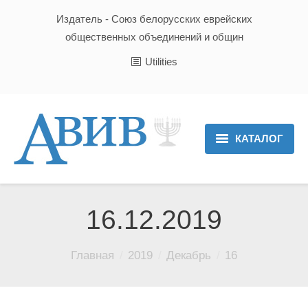
Издатель - Союз белорусских еврейских
общественных объединений и общин
Utilities
КАТАЛОГ
Главная
Новости
16.12.2019
Культура и Традиции
Вы здесь:
Главная
2019
Декабрь
16
Хроника
Люди