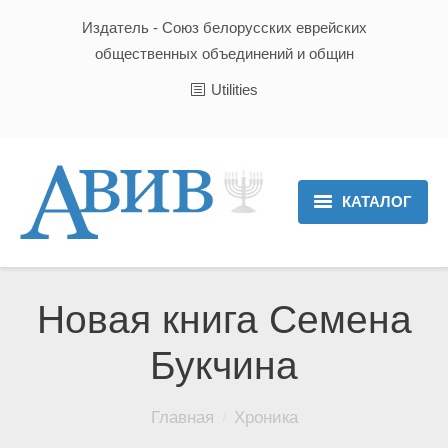
Издатель - Союз белорусских еврейских
общественных объединений и общин
Utilities
КАТАЛОГ
Главная
Новости
Новая книга Семена
Культура и Традиции
Букчина
Хроника
Вы здесь:
Главная
Хроника
Люди