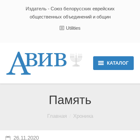
Издатель - Союз белорусских еврейских
общественных объединений и общин
Utilities
КАТАЛОГ
Главная
Новости
Память
Культура и Традиции
Вы здесь:
Главная
Хроника
Хроника
Люди
26.11.2020