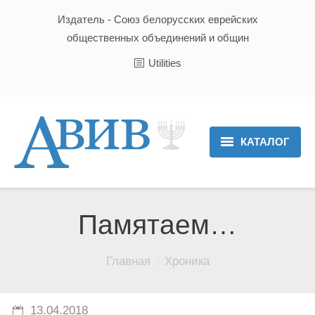
Издатель - Союз белорусских еврейских
общественных объединений и общин
Utilities
КАТАЛОГ
Главная
Новости
Памятаем…
Культура и Традиции
Вы здесь:
Главная
Хроника
Хроника
Люди
13.04.2018