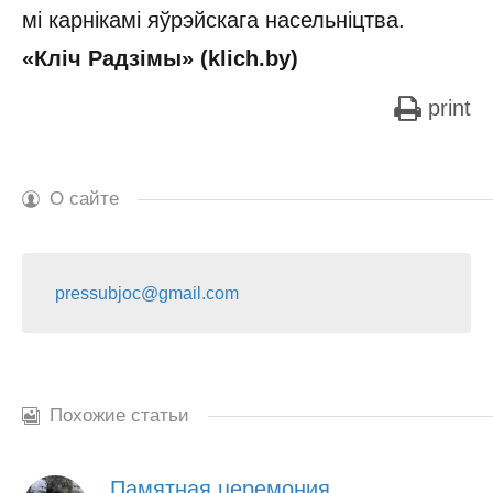
мі карнікамі яўрэйскага насельніцтва.
«Кліч Радзімы» (klich.by)
print
О сайте
pressubjoc@gmail.com
Похожие статьи
Памятная церемония