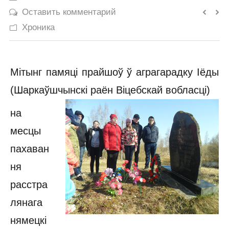
Оставить комментарий
История
Хроника
Юмор
Мітынг памяці прайшоў ў аграгарадку Іёды
(Шаркаўшчынскі раён Віцебскай вобласці)
на
месцы
пахаван
ня
расстра
лянага
нямецкі