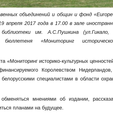
твенных объединений и общин и фонд «Europe
 19 апреля 2017 года в 17.00 в зале иностран
иблиотеки им. А.С.Пушкина (ул.Гикало, 
 бюллетеня «Мониторинг историческо
кта «Мониторинг историко-культурных ценносте
 финансируемого Королевством Нидерландов,
с белорусскими специалистами в области охр
обменяться мнениями об издании, рассказа
иться планами на будущее.