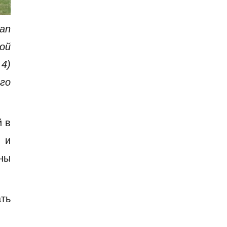
an
ной
4)
го
й в
 и
аны
ть