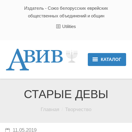
Издатель - Союз белорусских еврейских
общественных объединений и общин
Utilities
КАТАЛОГ
Главная
Новости
СТАРЫЕ ДЕВЫ
Культура и Традиции
Вы здесь:
Главная
Творчество
Хроника
Люди
11.05.2019