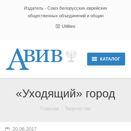
Издатель - Союз белорусских еврейских
общественных объединений и общин
Utilities
КАТАЛОГ
Главная
Новости
«Уходящий» город
Культура и Традиции
Вы здесь:
Главная
Творчество
Хроника
Люди
20.06.2017