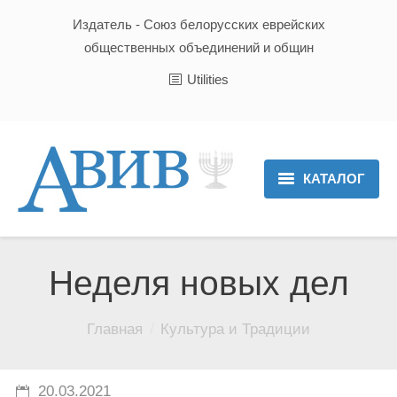
Издатель - Союз белорусских еврейских
общественных объединений и общин
Utilities
КАТАЛОГ
Главная
Новости
Неделя новых дел
Культура и Традиции
Вы здесь:
Главная
Культура и Традиции
Хроника
Люди
20.03.2021