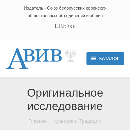
Издатель - Союз белорусских еврейских
общественных объединений и общин
Utilities
КАТАЛОГ
Главная
Новости
Оригинальное
Культура и Традиции
исследование
Хроника
Вы здесь:
Главная
Культура и Традиции
Люди