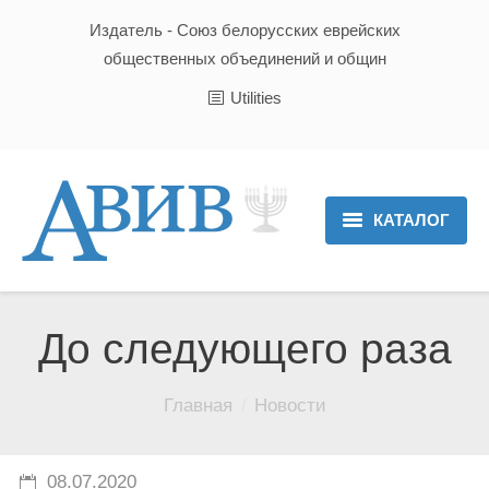
Издатель - Союз белорусских еврейских
общественных объединений и общин
Utilities
КАТАЛОГ
Главная
Новости
До следующего раза
Культура и Традиции
Вы здесь:
Главная
Новости
Хроника
Люди
08.07.2020