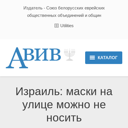
Издатель - Союз белорусских еврейских
общественных объединений и общин
Utilities
КАТАЛОГ
Главная
Новости
Израиль: маски на
Культура и Традиции
улице можно не
Хроника
носить
Люди