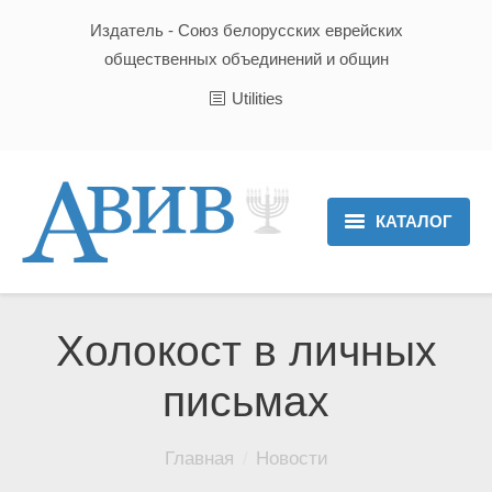
Издатель - Союз белорусских еврейских
общественных объединений и общин
Utilities
КАТАЛОГ
Главная
Новости
Холокост в личных
Культура и Традиции
письмах
Хроника
Вы здесь:
Главная
Новости
Люди