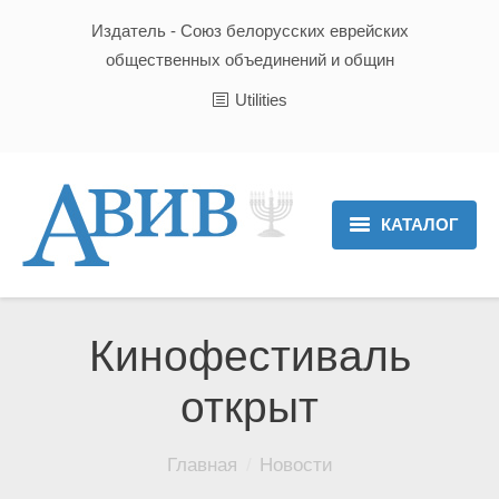
Издатель - Союз белорусских еврейских
общественных объединений и общин
Utilities
КАТАЛОГ
Главная
Новости
Кинофестиваль
Культура и Традиции
открыт
Хроника
Вы здесь:
Главная
Новости
Люди