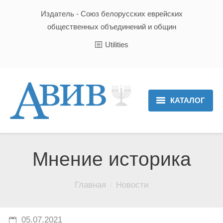
Издатель - Союз белорусских еврейских
общественных объединений и общин
Utilities
КАТАЛОГ
Главная
Новости
Мнение историка
Культура и Традиции
Вы здесь:
Главная
Новости
Хроника
Люди
05.07.2021