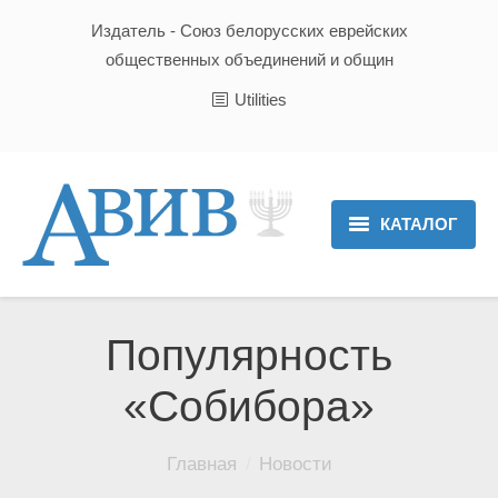
Издатель - Союз белорусских еврейских
общественных объединений и общин
Utilities
КАТАЛОГ
Главная
Новости
Популярность
Культура и Традиции
«Собибора»
Хроника
Вы здесь:
Главная
Новости
Люди