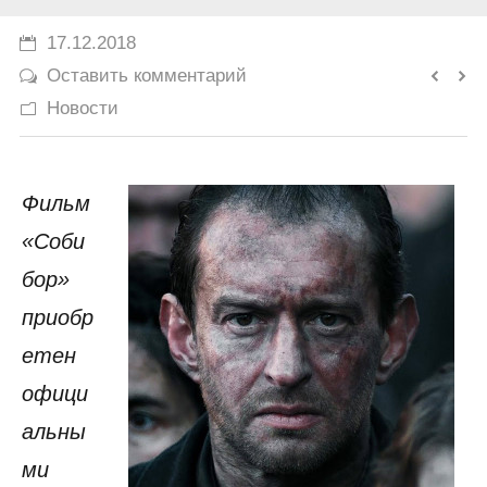
История
17.12.2018
Оставить комментарий
Юмор
Новости
Фильм
«Соби
бор»
приобр
етен
офици
альны
ми