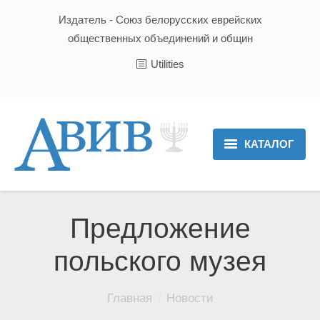
Издатель - Союз белорусских еврейских
общественных объединений и общин
Utilities
КАТАЛОГ
Главная
Новости
Предложение
Культура и Традиции
польского музея
Хроника
Вы здесь:
Главная
Новости
Люди