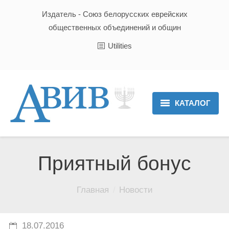
Издатель - Союз белорусских еврейских
общественных объединений и общин
Utilities
КАТАЛОГ
Главная
Новости
Приятный бонус
Культура и Традиции
Вы здесь:
Главная
Новости
Хроника
Люди
18.07.2016