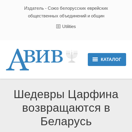
Издатель - Союз белорусских еврейских
общественных объединений и общин
Utilities
КАТАЛОГ
Главная
Новости
Шедевры Царфина
Культура и Традиции
возвращаются в
Хроника
Беларусь
Люди